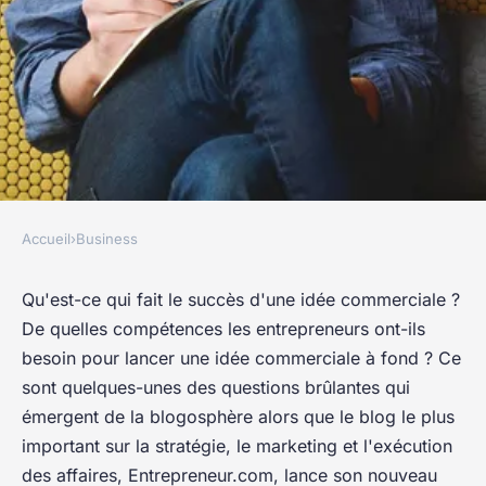
Accueil
›
Business
BUSINESS
L'ABC de l'esprit d'entreprise
Qu'est-ce qui fait le succès d'une idée commerciale ?
De quelles compétences les entrepreneurs ont-ils
edwige
•
4 mai 2022
•
5 min de lecture
besoin pour lancer une idée commerciale à fond ? Ce
sont quelques-unes des questions brûlantes qui
émergent de la blogosphère alors que le blog le plus
important sur la stratégie, le marketing et l'exécution
des affaires, Entrepreneur.com, lance son nouveau