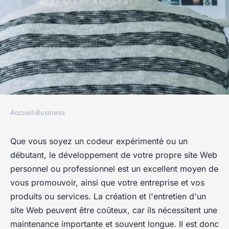
Accueil
›
Business
BUSINESS
Mise en place d'un projet - Le
Que vous soyez un codeur expérimenté ou un
débutant, le développement de votre propre site Web
guide ultime
personnel ou professionnel est un excellent moyen de
vous promouvoir, ainsi que votre entreprise et vos
edwige
•
4 mai 2022
•
4 min de lecture
produits ou services. La création et l'entretien d'un
site Web peuvent être coûteux, car ils nécessitent une
maintenance importante et souvent longue. Il est donc