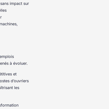
 sans impact sur
lles
r
 machines,
 emplois
menés à évoluer.
titives et
ostes d’ouvriers
trisant les
sformation