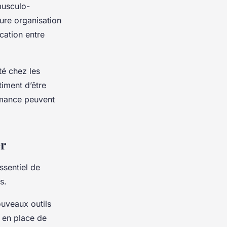
musculo-
eure organisation
cation entre
ité chez les
timent d’être
ormance peuvent
er
essentiel de
s.
ouveaux outils
 en place de