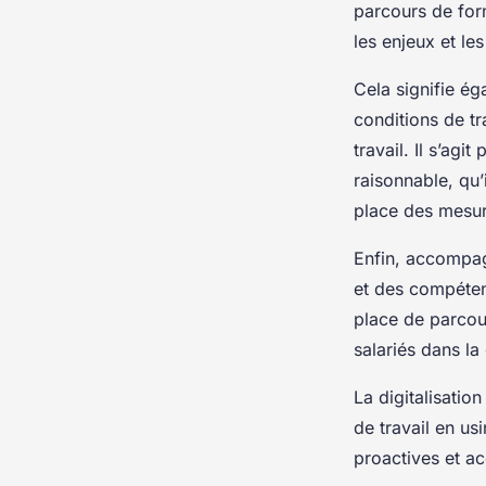
parcours de for
les enjeux et les
Cela signifie ég
conditions de tr
travail. Il s’agi
raisonnable, qu’
place des mesure
Enfin, accompagn
et des compéten
place de parcou
salariés dans la
La digitalisatio
de travail en us
proactives et a