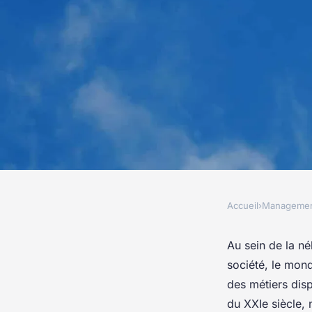
Accueil
›
Manageme
MANAGEMENT
Quels sont les impac
Au sein de la n
société, le mond
digitalisation sur le
des métiers disp
du XXIe siècle, 