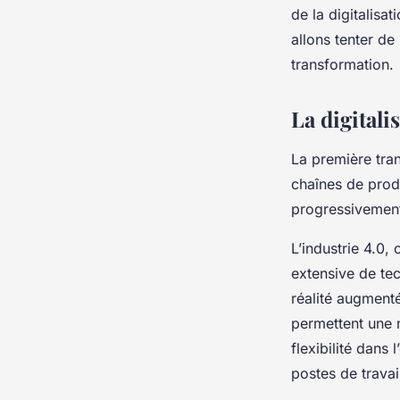
travail en usine?
de la digitalisat
allons tenter de
transformation.
edwige
•
25 avril 2024
•
7 min de lecture
La digitali
La première trans
chaînes de prod
progressivement
L’industrie 4.0,
extensive de tec
réalité augmenté
permettent une m
flexibilité dans
postes de travai