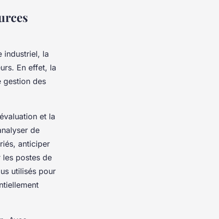
ources
industriel, la
s. En effet, la
e gestion des
évaluation et la
analyser de
iés, anticiper
r les postes de
s utilisés pour
ntiellement